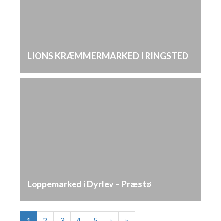
LIONS KRÆMMERMARKED I RINGSTED
Loppemarked i Dyrlev – Præstø
1
2
3
4
5
›
»