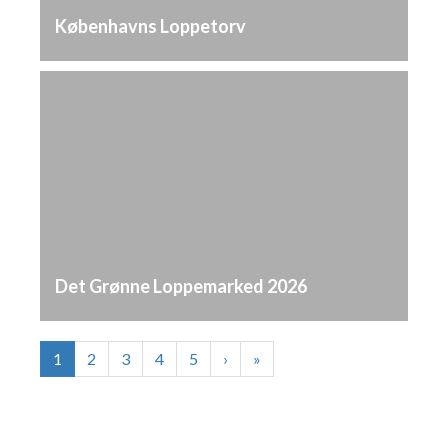
Københavns Loppetorv
Det Grønne Loppemarked 2026
1
2
3
4
5
›
»