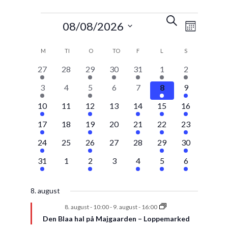
Begiven
Begiv
Søg
08/08/2026
efter
Måned
Visnin
begivenheder
Søgning
Vælg
Kalender
Naviga
M
TI
O
TO
F
L
S
dato.
og
1
0
3
1
1
29
30
27
28
29
30
31
1
2
af
begivenhed
begivenheder
begivenheder
begivenhed
begivenhed
begivenheder
begivenhede
visninge
1
0
3
0
0
32
24
3
4
5
6
7
8
9
Begivenheder
begivenhed
begivenheder
begivenheder
begivenheder
begivenheder
begivenheder
begivenhede
1
0
3
0
1
37
29
10
11
12
13
14
15
16
Navigat
begivenhed
begivenheder
begivenheder
begivenheder
begivenhed
begivenheder
begivenhede
1
0
3
0
2
28
29
17
18
19
20
21
22
23
begivenhed
begivenheder
begivenheder
begivenheder
begivenheder
begivenheder
begivenhede
1
0
3
0
0
34
21
24
25
26
27
28
29
30
begivenhed
begivenheder
begivenheder
begivenheder
begivenheder
begivenheder
begivenhede
1
0
3
0
1
26
27
31
1
2
3
4
5
6
begivenhed
begivenheder
begivenheder
begivenheder
begivenhed
begivenheder
begivenhede
8. august
8. august - 10:00
-
9. august - 16:00
Den Blaa hal på Majgaarden – Loppemarked