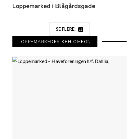
Loppemarked i Blågårdsgade
SE FLERE:
15
LOPPEMARKEDER KBH OMEGN