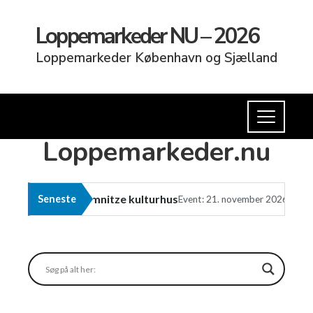
Loppemarkeder NU – 2026
Loppemarkeder København og Sjælland
Loppemarkeder.nu
i Kramnitze kulturhus
S
Seneste
Event: 21. november 2026 kl. 11:00
Event