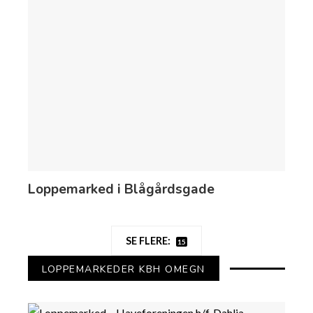
Loppemarked i Blågårdsgade
SE FLERE:
15
LOPPEMARKEDER KBH OMEGN