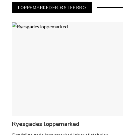
LOPPEMARKEDER ØSTERBRO
Ryesgades loppemarked
Det årlige gade loppemarked løber af stabelen