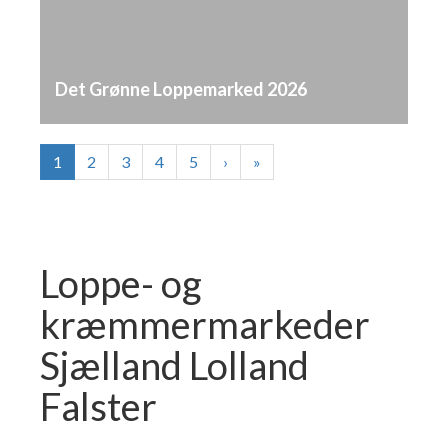
Det Grønne Loppemarked 2026
1
2
3
4
5
›
»
Loppe- og
kræmmermarkeder
Sjælland Lolland
Falster