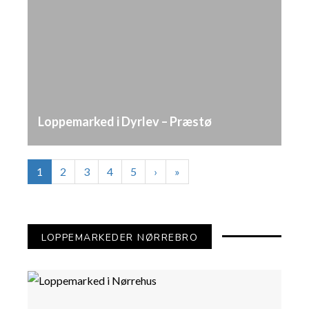
Loppemarked i Dyrlev – Præstø
1
2
3
4
5
›
»
LOPPEMARKEDER NØRREBRO