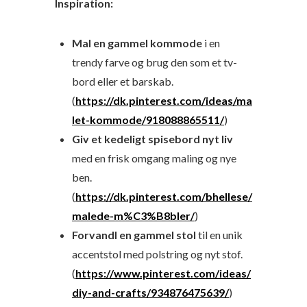
Inspiration:
Mal en gammel kommode
i en
trendy farve og brug den som et tv-
bord eller et barskab.
(
https://dk.pinterest.com/ideas/ma
let-kommode/918088865511/
)
Giv et kedeligt spisebord nyt liv
med en frisk omgang maling og nye
ben.
(
https://dk.pinterest.com/bhellese/
malede-m%C3%B8bler/
)
Forvandl en gammel stol
til en unik
accentstol med polstring og nyt stof.
(
https://www.pinterest.com/ideas/
diy-and-crafts/934876475639/
)