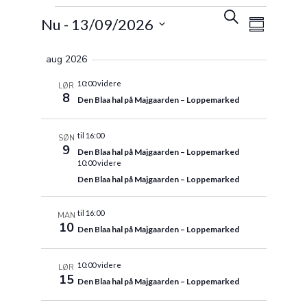
Begiven
Begiv
Søg
Nu
 - 
13/09/2026
efter
Sammenfatn
Visnin
begivenheder
Søgning
Vælg
Naviga
aug 2026
dato.
og
10:00 videre
LØR
8
Den Blaa hal på Majgaarden – Loppemarked
visninge
Navigat
til 16:00
SØN
9
Den Blaa hal på Majgaarden – Loppemarked
10:00 videre
Den Blaa hal på Majgaarden – Loppemarked
til 16:00
MAN
10
Den Blaa hal på Majgaarden – Loppemarked
10:00 videre
LØR
15
Den Blaa hal på Majgaarden – Loppemarked