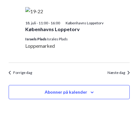
18. juli - 11:00
-
16:00
Københavns Loppetorv
Københavns Loppetorv
Israels Plads
Israles Plads
Loppemarked
Forrige dag
Næste dag
Abonner på kalender
© 2026 Loppemarkeder.NU . All Right Reserved.