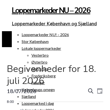
Loppemarkeder NU – 2026
Loppemarkeder København og Sjælland
Loppemarkeder NU! – 2026
Stor København
Lokale loppermarkeder
Vesterbro
Østerbro
Begivenheder for 18.
Nørrebro
Frederiksberg
juli 2026
Amager
Begiv
Beg
Københavns omegn
18/07/2026
Søg
Dag
efter
Sjælland
Vis
Vælg
begivenhede
Søgni
8:00
Loppemarked i dag
dato.
Nav