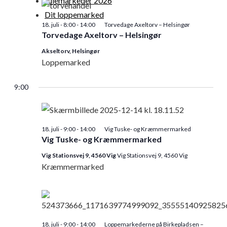
Julemarkeder 2026
og
Dit loppemarked
visnin
18. juli - 8:00
-
14:00
Torvedage Axeltorv – Helsingør
Torvedage Axeltorv – Helsingør
Navig
Akseltorv, Helsingør
Loppemarked
9:00
18. juli - 9:00
-
14:00
Vig Tuske- og Kræmmermarked
Vig Tuske- og Kræmmermarked
Vig Stationsvej 9, 4560 Vig
Vig Stationsvej 9, 4560 Vig
Kræmmermarked
18. juli - 9:00
-
14:00
Loppemarkederne på Birkepladsen –