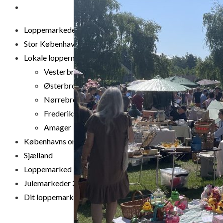
DIT LOPPEMARKED
Loppemarkeder NU! – 2026
Stor København
Lokale loppermarkeder
Vesterbro
Østerbro
Nørrebro
Frederiksberg
Amager
Københavns omegn
Sjælland
Loppemarked i dag
Julemarkeder 2026
Dit loppemarked