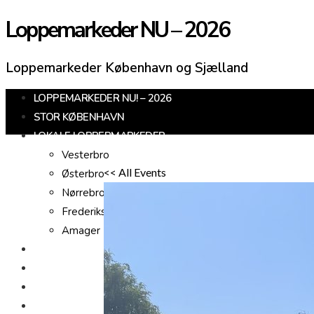
Loppemarkeder NU – 2026
Loppemarkeder København og Sjælland
LOPPEMARKEDER NU! – 2026
STOR KØBENHAVN
LOKALE LOPPERMARKEDER
Vesterbro
<< All Events
Østerbro
Nørrebro
Frederiksberg
Amager
KØBENHAVNS OMEGN
SJÆLLAND
LOPPEMARKED I DAG
JULEMARKEDER 2026