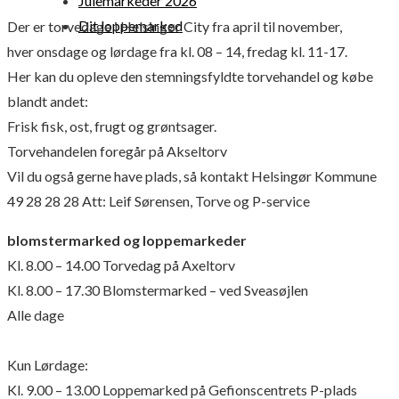
Julemarkeder 2026
Dit loppemarked
Der er torvedage i Helsingør City fra april til november,
hver onsdage og lørdage fra kl. 08 – 14, fredag kl. 11-17.
Her kan du opleve den stemningsfyldte torvehandel og købe
blandt andet:
Frisk fisk, ost, frugt og grøntsager.
Torvehandelen foregår på Akseltorv
Vil du også gerne have plads, så kontakt Helsingør Kommune
49 28 28 28 Att: Leif Sørensen, Torve og P-service
blomstermarked og loppemarkeder
Kl. 8.00 – 14.00 Torvedag på Axeltorv
Kl. 8.00 – 17.30 Blomstermarked – ved Sveasøjlen
Alle dage
Kun Lørdage:
Kl. 9.00 – 13.00 Loppemarked på Gefionscentrets P-plads