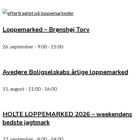
Loppemarked – Brønshøj Torv
26. september - 9:00
-
15:00
Avedøre Boligselskabs årlige loppemarked
15. august - 11:00
-
16:00
HOLTE LOPPEMARKED 2026 – weekendens
bedste jagtmark
27. september - 8:00
-
14:00