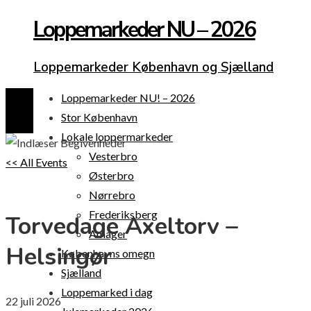
Loppemarkeder NU – 2026
Loppemarkeder København og Sjælland
Loppemarkeder NU! – 2026
Stor København
Lokale loppermarkeder
Vesterbro
<< All Events
Østerbro
Nørrebro
Frederiksberg
Torvedage Axeltorv –
Amager
Helsingør
Københavns omegn
Sjælland
Loppemarked i dag
22
juli
2026