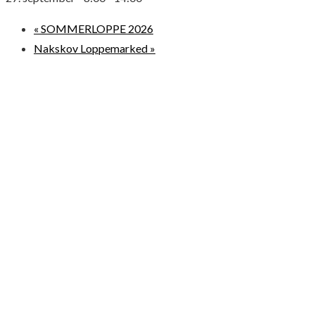
«
SOMMERLOPPE 2026
Nakskov Loppemarked
»
© 2026 Loppemarkeder.NU . All Right Reserved.