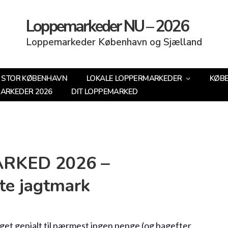
Loppemarkeder NU – 2026
Loppemarkeder København og Sjælland
STOR KØBENHAVN
LOKALE LOPPERMARKEDER
KØB
MARKEDER 2026
DIT LOPPEMARKED
RKED 2026 –
te jagtmark
noget genialt til nærmest ingen penge (og bagefter