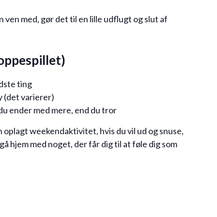
n ven med, gør det til en lille udflugt og slut af
loppespillet)
dste ting
 (det varierer)
du ender med mere, end du tror
oplagt weekendaktivitet, hvis du vil ud og snuse,
å hjem med noget, der får dig til at føle dig som