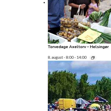
Torvedage Axeltorv – Helsingør
8. august - 8:00
-
14:00