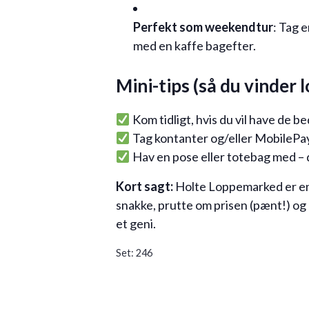
Perfekt som weekendtur
: Tag e
med en kaffe bagefter.
Mini-tips (så du vinder 
Kom tidligt, hvis du vil have de be
Tag kontanter og/eller MobilePay
Hav en pose eller totebag med – 
Kort sagt:
Holte Loppemarked er en 
snakke, prutte om prisen (pænt!) og g
et geni.
Set:
246