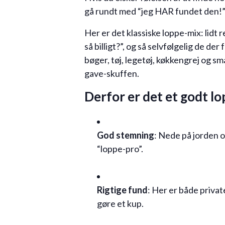
gå rundt med “jeg HAR fundet den!”-
Her er det klassiske loppe-mix: lidt r
så billigt?”, og så selvfølgelig de de
bøger, tøj, legetøj, køkkengrej og s
gave-skuffen.
Derfor er det et godt l
God stemning
: Nede på jorden o
“loppe-pro”.
Rigtige fund
: Her er både privat
gøre et kup.