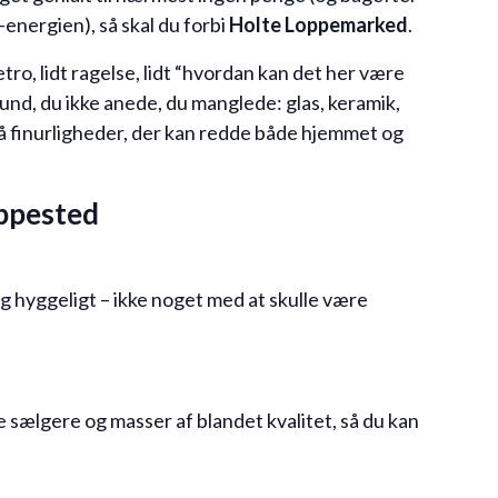
energien), så skal du forbi
Holte Loppemarked
.
etro, lidt ragelse, lidt “hvordan kan det her være
r fund, du ikke anede, du manglede: glas, keramik,
må finurligheder, der kan redde både hjemmet og
oppested
g hyggeligt – ikke noget med at skulle være
e sælgere og masser af blandet kvalitet, så du kan