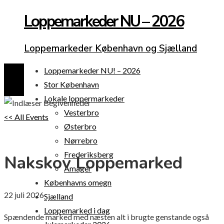
Loppemarkeder NU – 2026
Loppemarkeder København og Sjælland
Loppemarkeder NU! – 2026
Stor København
Lokale loppermarkeder
Vesterbro
<< All Events
Østerbro
Nørrebro
Frederiksberg
Nakskov Loppemarked
Amager
Københavns omegn
22
juli
2026
Sjælland
Loppemarked i dag
Spændende marked med næsten alt i brugte genstande også