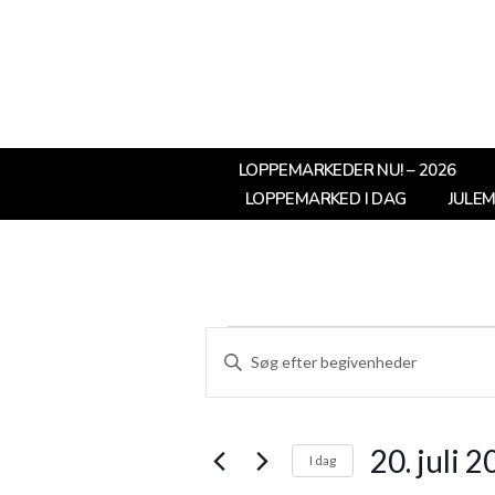
LOPPEMARKEDER NU! – 2026
LOPPEMARKED I DAG
JULE
Begivenheder
Skriv
Søgning
nøgleord.
Søg
og
efter
20. juli 
I dag
Begivenheder