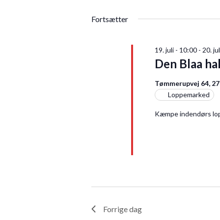
visninger
Vælg
på
Navigation
dato.
Fortsætter
nøgleord.
19. juli - 10:00
-
20. ju
Den Blaa ha
Tømmerupvej 64, 2
Loppemarked
Kæmpe indendørs lo
Forrige dag