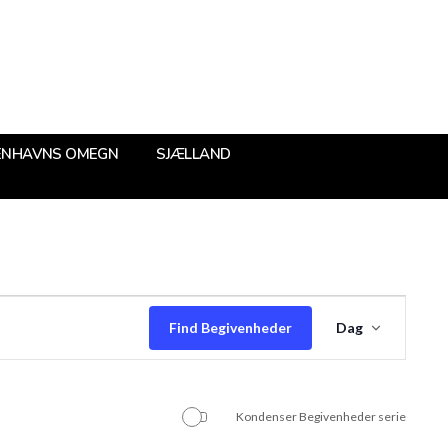
ENHAVNS OMEGN
SJÆLLAND
Begive
Find Begivenheder
Dag
Visning
Navigat
Kondenser Begivenheder serie