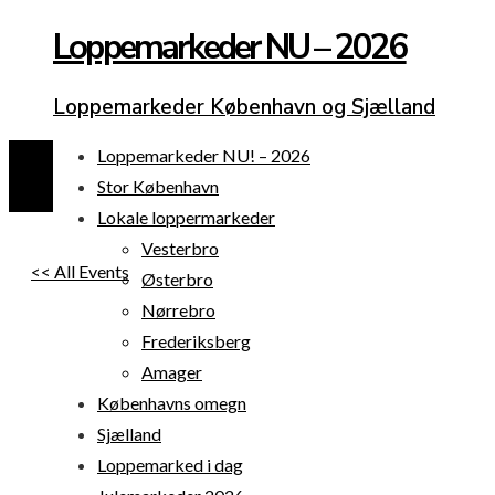
Loppemarkeder NU – 2026
Loppemarkeder København og Sjælland
Loppemarkeder NU! – 2026
Stor København
Lokale loppermarkeder
Vesterbro
<< All Events
Østerbro
Nørrebro
Frederiksberg
Amager
Københavns omegn
Sjælland
Loppemarked i dag