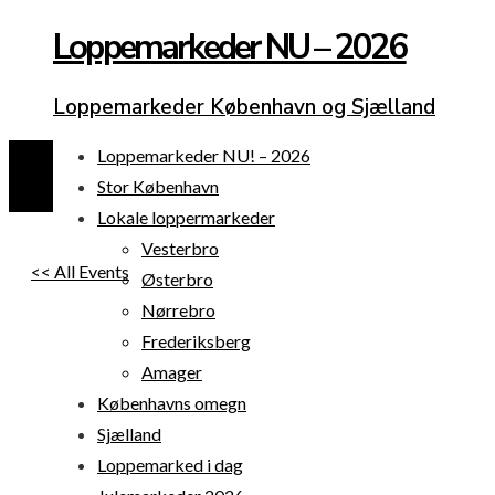
Loppemarkeder NU – 2026
Loppemarkeder København og Sjælland
Loppemarkeder NU! – 2026
Stor København
Lokale loppermarkeder
Vesterbro
<< All Events
Østerbro
Nørrebro
Frederiksberg
Amager
Københavns omegn
Sjælland
Loppemarked i dag