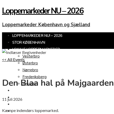
Loppemarkeder NU – 2026
Loppemarkeder København og Sjælland
LOPPEMARKEDER NU! – 2026
STOR KØBENHAVN
LOKALE LOPPERMARKEDER
Vesterbro
<< All Events
Østerbro
Nørrebro
Frederiksberg
Den Blaa hal på Majgaarde
Amager
KØBENHAVNS OMEGN
SJÆLLAND
11
juli
2026
LOPPEMARKED I DAG
Kæmpe indendørs loppemarked.
JULEMARKEDER 2026