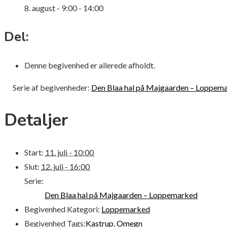
8. august - 9:00
-
14:00
Del:
Denne begivenhed er allerede afholdt.
Serie af begivenheder:
Den Blaa hal på Majgaarden – Loppem
Detaljer
Start:
11. juli - 10:00
Slut:
12. juli - 16:00
Serie:
Den Blaa hal på Majgaarden – Loppemarked
Begivenhed Kategori:
Loppemarked
Begivenhed Tags:
Kastrup
,
Omegn