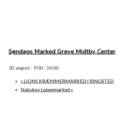
Søndags Marked Greve Midtby Center
30. august - 9:00
-
14:00
«
LIONS KRÆMMERMARKED I RINGSTED
Nakskov Loppemarked
»
© 2026 Loppemarkeder.NU . All Right Reserved.