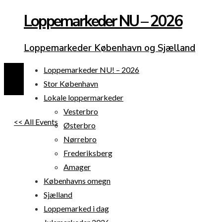
Loppemarkeder NU – 2026
Loppemarkeder København og Sjælland
Loppemarkeder NU! – 2026
Stor København
Lokale loppermarkeder
Vesterbro
<< All Events
Østerbro
Nørrebro
Frederiksberg
Amager
Københavns omegn
Sjælland
Loppemarked i dag