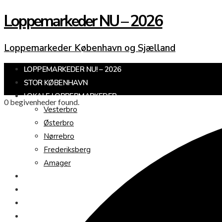
Loppemarkeder NU – 2026
Loppemarkeder København og Sjælland
LOPPEMARKEDER NU! – 2026
STOR KØBENHAVN
LOKALE LOPPERMARKEDER
0 begivenheder found.
Vesterbro
Østerbro
Nørrebro
Frederiksberg
Amager
KØBENHAVNS OMEGN
SJÆLLAND
LOPPEMARKED I DAG
JULEMARKEDER 2026