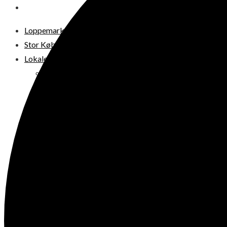
DIT LOPPEMARKED
Loppemarkeder NU! – 2026
Stor København
Lokale loppermarkeder
Vesterbro
Østerbro
Nørrebro
Frederiksberg
Amager
Københavns omegn
Sjælland
Loppemarked i dag
Julemarkeder 2026
Dit loppemarked