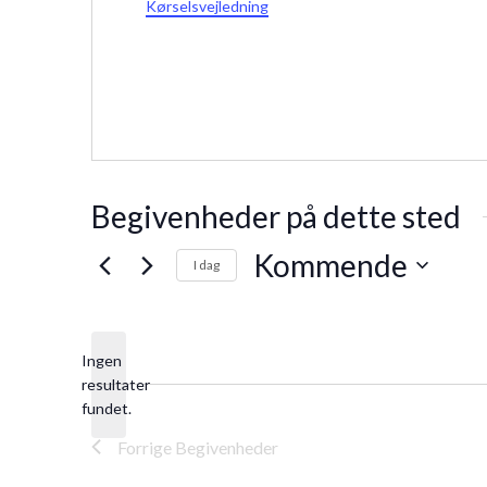
Kørselsvejledning
Begivenheder på dette sted
Kommende
I dag
Vælg
dato.
Ingen
resultater
Notice
fundet.
Forrige
Begivenheder