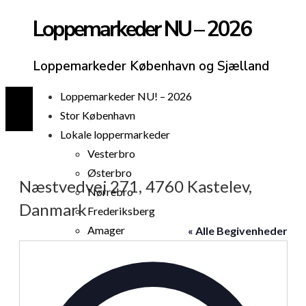
Loppemarkeder NU – 2026
Loppemarkeder København og Sjælland
Loppemarkeder NU! – 2026
Stor København
Lokale loppermarkeder
Vesterbro
Østerbro
Næstvedvej 271, 4760 Kastelev,
Nørrebro
Danmark
Frederiksberg
Amager
« Alle Begivenheder
Københavns omegn
Adresse
Sjælland
Loppemarked i dag