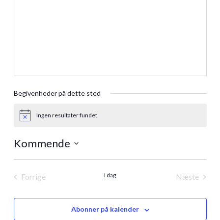
Begivenheder på dette sted
Ingen resultater fundet.
Notice
Kommende
Vælg
dato.
I dag
Forrige
Næste
Begivenheder
Begivenh
Abonner på kalender