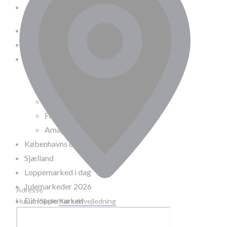
DIT LOPPEMARKED
Loppemarkeder NU! – 2026
Stor København
Lokale loppermarkeder
Vesterbro
Østerbro
Nørrebro
Frederiksberg
Amager
Københavns omegn
Sjælland
Loppemarked i dag
Julemarkeder 2026
Adresse
Dit loppemarked
Husum Skole
Kørselsvejledning