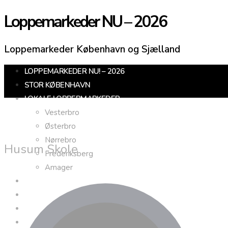
Loppemarkeder NU – 2026
Loppemarkeder København og Sjælland
LOPPEMARKEDER NU! – 2026
STOR KØBENHAVN
LOKALE LOPPERMARKEDER
Vesterbro
Østerbro
Nørrebro
Husum Skole
Frederiksberg
Amager
KØBENHAVNS OMEGN
SJÆLLAND
LOPPEMARKED I DAG
JULEMARKEDER 2026