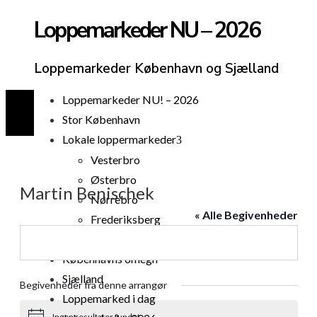
Loppemarkeder NU – 2026
Loppemarkeder København og Sjælland
Loppemarkeder NU! – 2026
Stor København
Lokale loppermarkeder
Vesterbro
Østerbro
Martin Benischek
Nørrebro
« Alle Begivenheder
Frederiksberg
Amager
Københavns omegn
Sjælland
Begivenheder fra denne arrangør
Loppemarked i dag
Ingen resultater fundet.