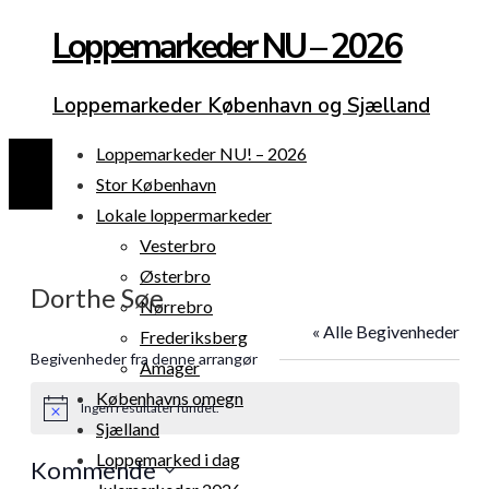
Loppemarkeder NU – 2026
Loppemarkeder København og Sjælland
Loppemarkeder NU! – 2026
Stor København
Lokale loppermarkeder
Vesterbro
Østerbro
Dorthe Søe
Nørrebro
« Alle Begivenheder
Frederiksberg
Begivenheder fra denne arrangør
Amager
Københavns omegn
Ingen resultater fundet.
Notice
Sjælland
Loppemarked i dag
Kommende