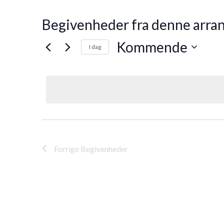
Begivenheder fra denne arra
Kommende
I dag
Vælg
dato.
Forrige
Begivenheder