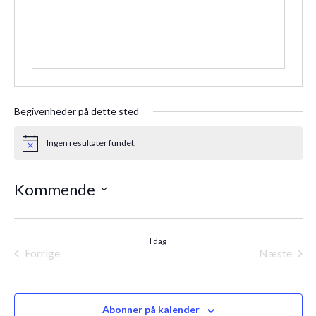
Begivenheder på dette sted
Ingen resultater fundet.
Notice
Kommende
Vælg
dato.
I dag
Forrige
Næste
Begivenheder
Begiven
Abonner på kalender