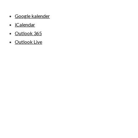
Google kalender
iCalendar
Outlook 365
Outlook Live
© 2026 Loppemarkeder.NU . All Right Reserved.