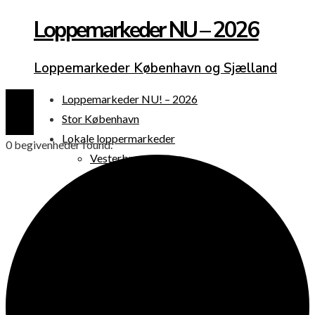
Loppemarkeder NU – 2026
Loppemarkeder København og Sjælland
Loppemarkeder NU! – 2026
Stor København
Lokale loppermarkeder
0 begivenheder found.
Vesterbro
Østerbro
Nørrebro
Frederiksberg
Amager
Københavns omegn
Sjælland
Loppemarked i dag