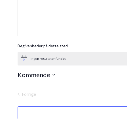
Begivenheder på dette sted
Ingen resultater fundet.
Notice
Kommende
Vælg
dato.
Forrige
Begivenheder