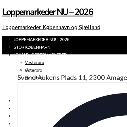
Loppemarkeder NU – 2026
Loppemarkeder København og Sjælland
LOPPEMARKEDER NU! – 2026
STOR KØBENHAVN
LOKALE LOPPERMARKEDER
Vesterbro
Østerbro
Svend Aukens Plads 11, 2300 Amag
Nørrebro
Frederiksberg
Amager
KØBENHAVNS OMEGN
SJÆLLAND
LOPPEMARKED I DAG
JULEMARKEDER 2026