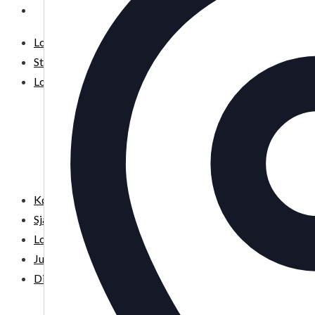
DIT LOPPEMARKED
Loppemarkeder NU! – 2026
Stor København
Lokale loppermarkeder
Vesterbro
Østerbro
Nørrebro
Frederiksberg
Amager
Københavns omegn
Sjælland
Loppemarked i dag
Julemarkeder 2026
Dit loppemarked