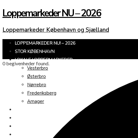
Loppemarkeder NU – 2026
Loppemarkeder København og Sjælland
LOPPEMARKEDER NU! – 2026
STOR KØBENHAVN
LOKALE LOPPERMARKEDER
0 begivenheder found.
Vesterbro
Østerbro
Nørrebro
Frederiksberg
Amager
KØBENHAVNS OMEGN
SJÆLLAND
LOPPEMARKED I DAG
JULEMARKEDER 2026