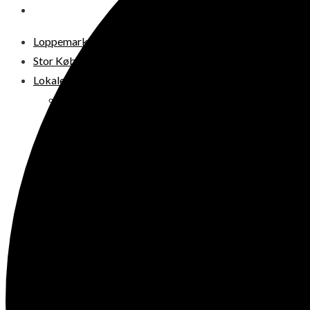
DIT LOPPEMARKED
Loppemarkeder NU! – 2026
Stor København
Lokale loppermarkeder
Vesterbro
Østerbro
Nørrebro
Frederiksberg
Amager
Københavns omegn
Sjælland
Loppemarked i dag
Julemarkeder 2026
Dit loppemarked