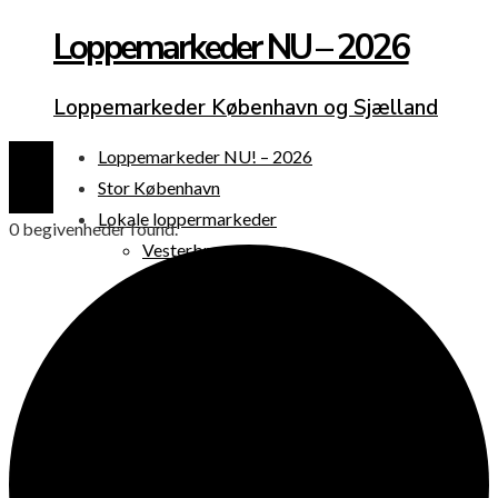
Loppemarkeder NU – 2026
Loppemarkeder København og Sjælland
Loppemarkeder NU! – 2026
Stor København
Lokale loppermarkeder
0 begivenheder found.
Vesterbro
Østerbro
Nørrebro
Frederiksberg
Amager
Københavns omegn
Sjælland
Loppemarked i dag