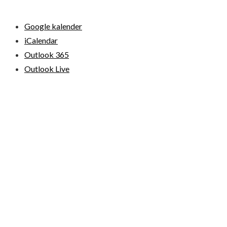
Google kalender
iCalendar
Outlook 365
Outlook Live
© 2026 Loppemarkeder.NU . All Right Reserved.