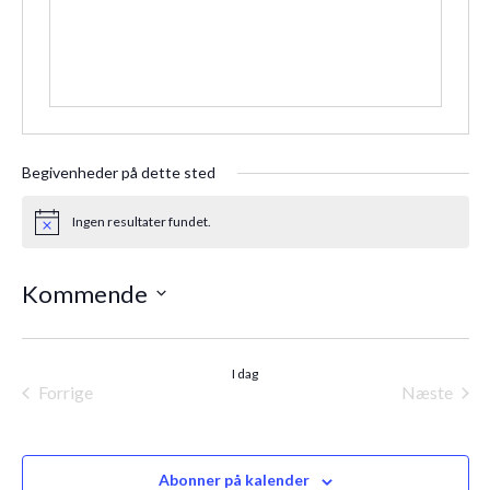
Begivenheder på dette sted
Ingen resultater fundet.
Notice
Kommende
Vælg
dato.
I dag
Forrige
Næste
Begivenheder
Begiven
Abonner på kalender