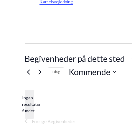
Kørselsvejledning
Begivenheder på dette sted
Kommende
I dag
Vælg
dato.
Ingen
resultater
Notice
fundet.
Forrige
Begivenheder