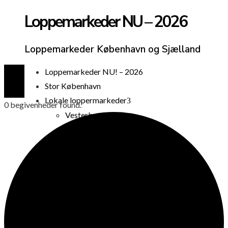
Loppemarkeder NU – 2026
Loppemarkeder København og Sjælland
Loppemarkeder NU! – 2026
Stor København
Lokale loppermarkeder
0 begivenheder found.
Vesterbro
Østerbro
Nørrebro
Frederiksberg
Amager
Københavns omegn
Sjælland
Loppemarked i dag