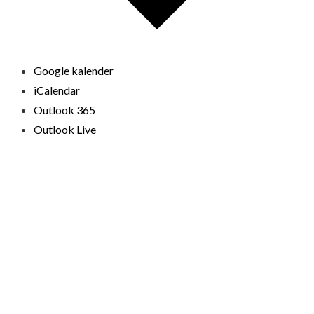
Google kalender
iCalendar
Outlook 365
Outlook Live
© 2026 Loppemarkeder.NU . All Right Reserved.