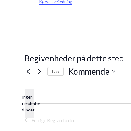
Kørselsvejledning
Begivenheder på dette sted
Kommende
I dag
Vælg
dato.
Ingen
resultater
Notice
fundet.
Forrige
Begivenheder