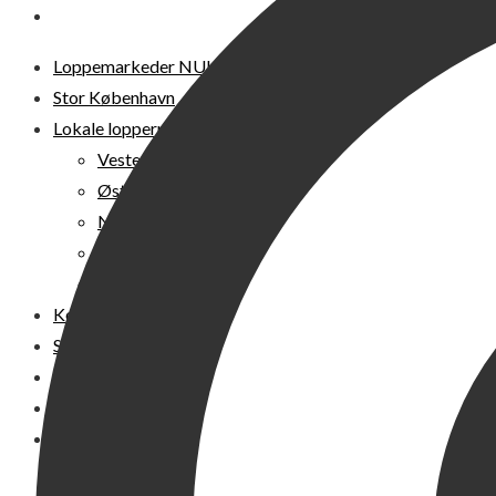
DIT LOPPEMARKED
Loppemarkeder NU! – 2026
Stor København
Lokale loppermarkeder
Vesterbro
Østerbro
Nørrebro
Frederiksberg
Amager
Københavns omegn
Sjælland
Loppemarked i dag
Julemarkeder 2026
Dit loppemarked