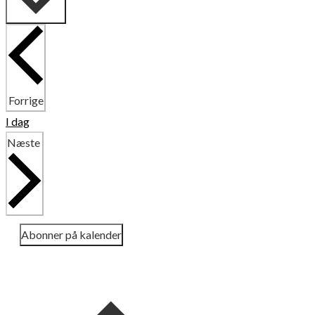
Begivenheder
Forrige
I dag
Begivenheder
Næste
Abonner på kalender