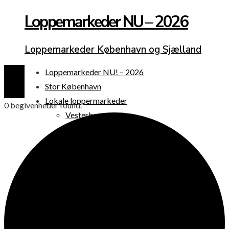
Loppemarkeder NU – 2026
Loppemarkeder København og Sjælland
Loppemarkeder NU! – 2026
Stor København
Lokale loppermarkeder
0 begivenheder found.
Vesterbro
Østerbro
Nørrebro
Frederiksberg
Amager
Københavns omegn
Sjælland
Loppemarked i dag