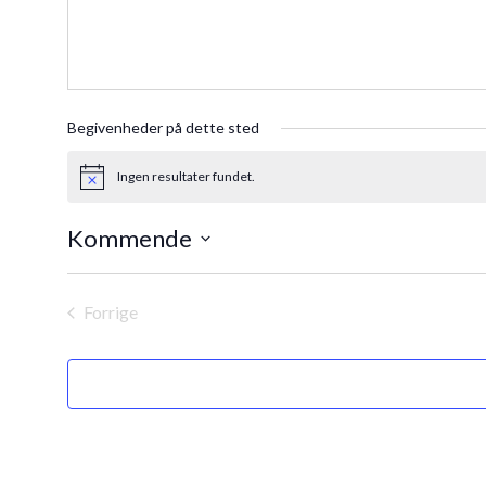
Begivenheder på dette sted
Ingen resultater fundet.
Notice
Kommende
Vælg
dato.
Forrige
Begivenheder