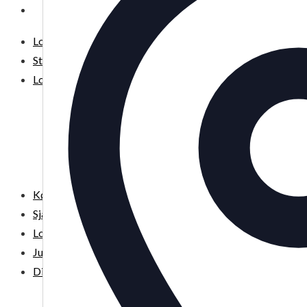
DIT LOPPEMARKED
Loppemarkeder NU! – 2026
Stor København
Lokale loppermarkeder
Vesterbro
Østerbro
Nørrebro
Frederiksberg
Amager
Københavns omegn
Sjælland
Loppemarked i dag
Julemarkeder 2026
Dit loppemarked