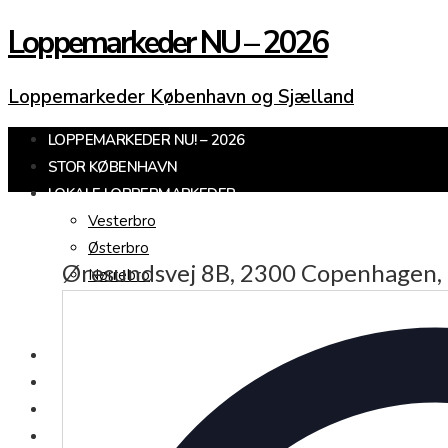
Loppemarkeder NU – 2026
Loppemarkeder København og Sjælland
LOPPEMARKEDER NU! – 2026
STOR KØBENHAVN
LOKALE LOPPERMARKEDER
Vesterbro
Østerbro
Øresundsvej 8B, 2300 Copenhagen
Nørrebro
Frederiksberg
Amager
KØBENHAVNS OMEGN
SJÆLLAND
LOPPEMARKED I DAG
JULEMARKEDER 2026