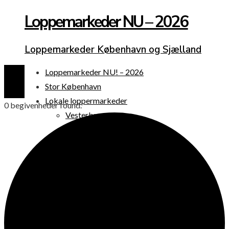
Loppemarkeder NU – 2026
Loppemarkeder København og Sjælland
Loppemarkeder NU! – 2026
Stor København
Lokale loppermarkeder
0 begivenheder found.
Vesterbro
Østerbro
Nørrebro
Frederiksberg
Amager
Københavns omegn
Sjælland
Loppemarked i dag