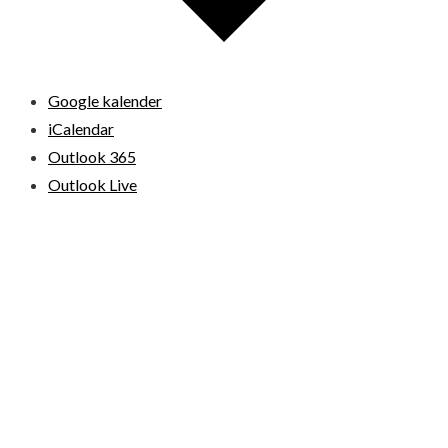
Google kalender
iCalendar
Outlook 365
Outlook Live
© 2026 Loppemarkeder.NU . All Right Reserved.