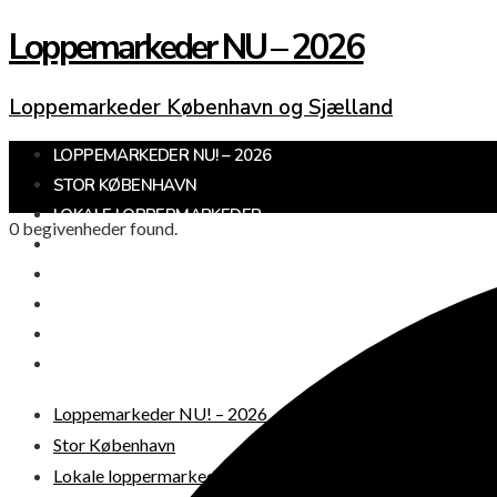
Loppemarkeder NU – 2026
Loppemarkeder København og Sjælland
LOPPEMARKEDER NU! – 2026
STOR KØBENHAVN
LOKALE LOPPERMARKEDER
0 begivenheder found.
KØBENHAVNS OMEGN
SJÆLLAND
LOPPEMARKED I DAG
JULEMARKEDER 2026
DIT LOPPEMARKED
Loppemarkeder NU! – 2026
Stor København
Lokale loppermarkeder