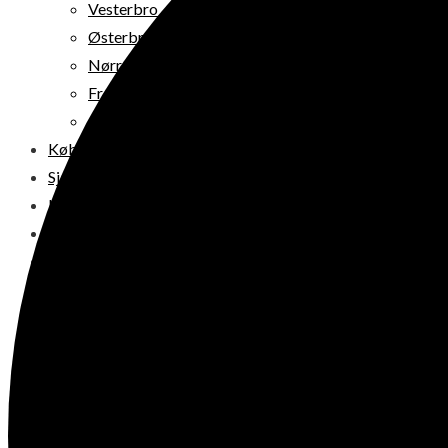
Vesterbro
Østerbro
Nørrebro
Frederiksberg
Amager
Københavns omegn
Sjælland
Loppemarked i dag
Julemarkeder 2026
Dit loppemarked