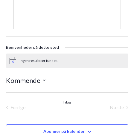
Begivenheder på dette sted
Ingen resultater fundet.
Notice
Kommende
Vælg
dato.
I dag
Forrige
Næste
Begivenheder
Begiven
Abonner på kalender