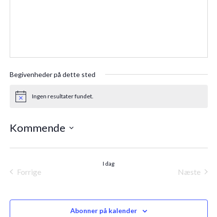
Begivenheder på dette sted
Ingen resultater fundet.
Notice
Kommende
Vælg
dato.
I dag
Forrige
Næste
Begivenheder
Begiven
Abonner på kalender