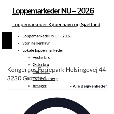
Loppemarkeder NU – 2026
Loppemarkeder København og Sjælland
Loppemarkeder NU! – 2026
Stor København
Lokale loppermarkeder
Vesterbro
Østerbro
Kongernes Feriepark Helsingevej 44
Nørrebro
3230 Græsted
Frederiksberg
Amager
« Alle Begivenheder
Københavns omegn
Adresse
Sjælland
Loppemarked i dag