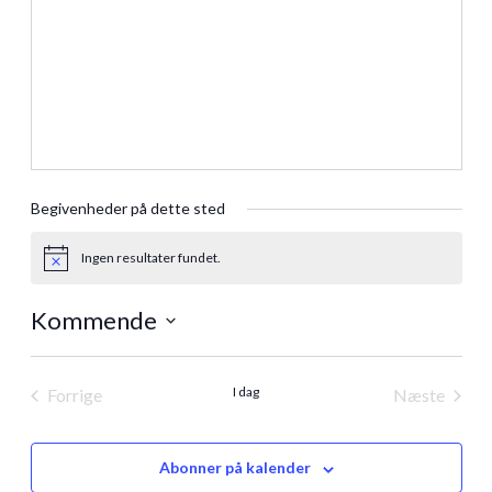
Begivenheder på dette sted
Ingen resultater fundet.
Notice
Kommende
Vælg
dato.
I dag
Forrige
Næste
Begivenheder
Begivenh
Abonner på kalender