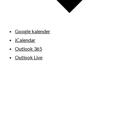
Google kalender
iCalendar
Outlook 365
Outlook Live
© 2026 Loppemarkeder.NU . All Right Reserved.