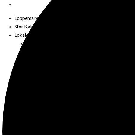
DIT LOPPEMARKED
Loppemarkeder NU! – 2026
Stor København
Lokale loppermarkeder
Vesterbro
Østerbro
Nørrebro
Frederiksberg
Amager
Københavns omegn
Sjælland
Loppemarked i dag
Julemarkeder 2026
Dit loppemarked