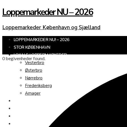
Loppemarkeder NU – 2026
Loppemarkeder København og Sjælland
LOPPEMARKEDER NU! – 2026
STOR KØBENHAVN
LOKALE LOPPERMARKEDER
0 begivenheder found.
Vesterbro
Østerbro
Nørrebro
Frederiksberg
Amager
KØBENHAVNS OMEGN
SJÆLLAND
LOPPEMARKED I DAG
JULEMARKEDER 2026