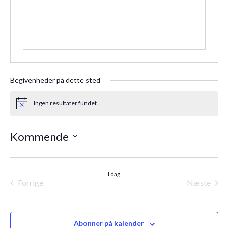
Begivenheder på dette sted
Ingen resultater fundet.
Notice
Kommende
Vælg
dato.
I dag
Forrige
Næste
Begivenheder
Begiven
Abonner på kalender