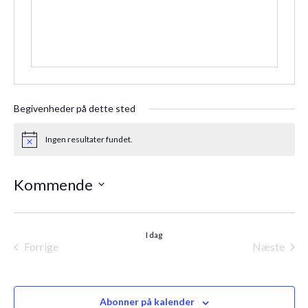
Begivenheder på dette sted
Ingen resultater fundet.
Notice
Kommende
Vælg
dato.
I dag
Forrige
Næste
Begivenheder
Begiven
Abonner på kalender