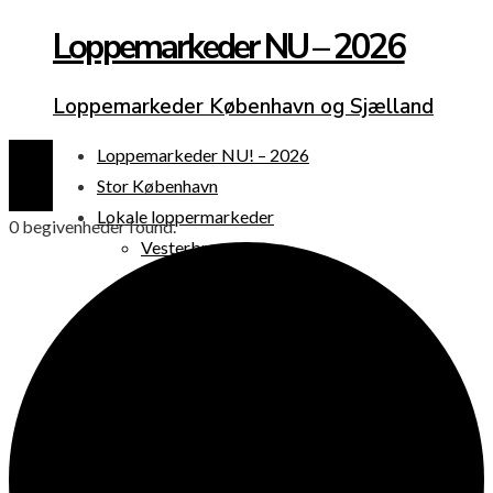
Loppemarkeder NU – 2026
Loppemarkeder København og Sjælland
Loppemarkeder NU! – 2026
Stor København
Lokale loppermarkeder
0 begivenheder found.
Vesterbro
Østerbro
Nørrebro
Frederiksberg
Amager
Københavns omegn
Sjælland
Loppemarked i dag