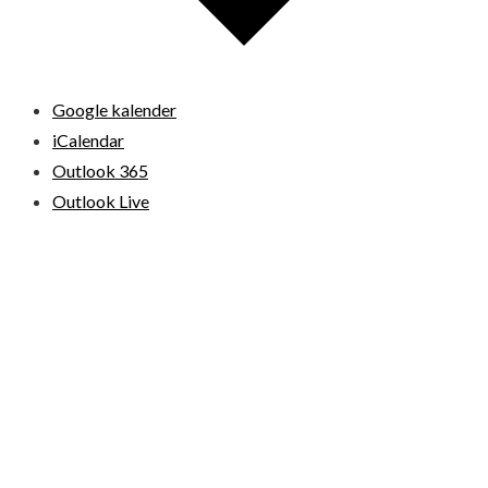
Google kalender
iCalendar
Outlook 365
Outlook Live
© 2026 Loppemarkeder.NU . All Right Reserved.