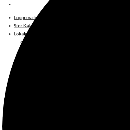
DIT LOPPEMARKED
Loppemarkeder NU! – 2026
Stor København
Lokale loppermarkeder
Vesterbro
Østerbro
Nørrebro
Frederiksberg
Amager
Københavns omegn
Sjælland
Loppemarked i dag
Julemarkeder 2026
Dit loppemarked