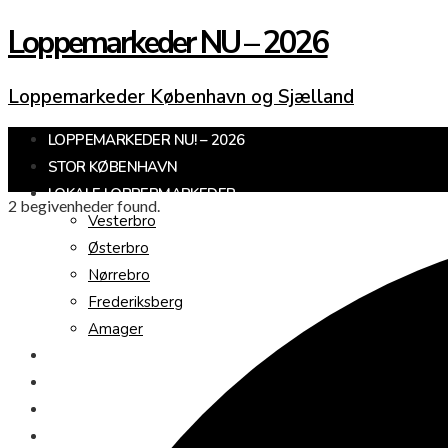
Loppemarkeder NU – 2026
Loppemarkeder København og Sjælland
LOPPEMARKEDER NU! – 2026
STOR KØBENHAVN
LOKALE LOPPERMARKEDER
2 begivenheder found.
Vesterbro
Østerbro
Nørrebro
Frederiksberg
Amager
KØBENHAVNS OMEGN
SJÆLLAND
LOPPEMARKED I DAG
JULEMARKEDER 2026