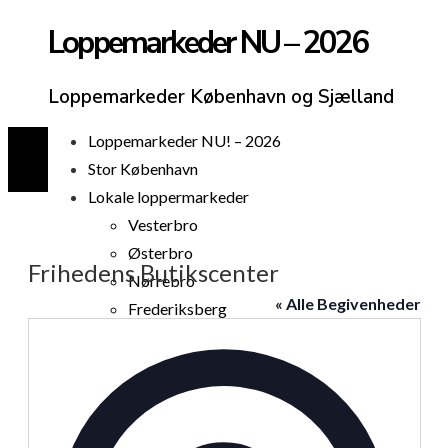
Loppemarkeder NU – 2026
Loppemarkeder København og Sjælland
Loppemarkeder NU! – 2026
Stor København
Lokale loppermarkeder
Vesterbro
Østerbro
Frihedens Butikscenter
Nørrebro
« Alle Begivenheder
Frederiksberg
Amager
Adresse
Københavns omegn
Sjælland
Loppemarked i dag