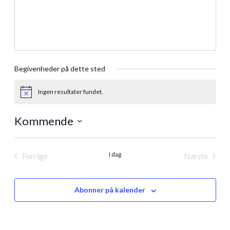
Begivenheder på dette sted
Ingen resultater fundet.
Notice
Kommende
Vælg
dato.
I dag
Forrige
Næste
Begivenheder
Begivenh
Abonner på kalender