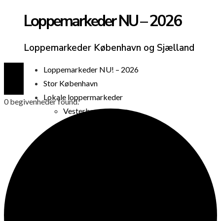
Loppemarkeder NU – 2026
Loppemarkeder København og Sjælland
Loppemarkeder NU! – 2026
Stor København
Lokale loppermarkeder
0 begivenheder found.
Vesterbro
Østerbro
Nørrebro
Frederiksberg
Amager
Københavns omegn
Sjælland
Loppemarked i dag