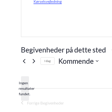
Kørselsvejledning
Begivenheder på dette sted
Kommende
I dag
Vælg
dato.
Ingen
resultater
Notice
fundet.
Forrige
Begivenheder