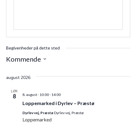
Begivenheder på dette sted
Kommende
Vælg
august 2026
dato.
LØR
8. august - 10:00
-
14:00
8
Loppemarked i Dyrlev – Præstø
Dyrlev vej, Præstø
Dyrlev vej, Præstø
Loppemarked