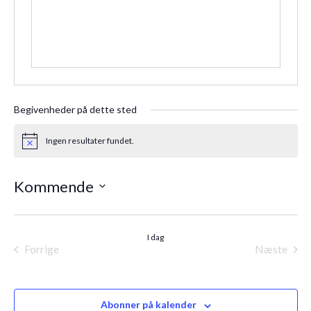
Begivenheder på dette sted
Ingen resultater fundet.
Notice
Kommende
Vælg
dato.
I dag
Forrige
Næste
Begivenheder
Begiven
Abonner på kalender