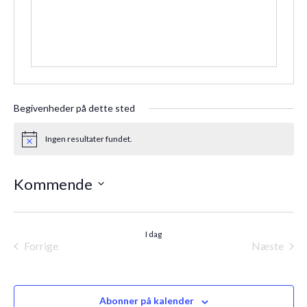
Begivenheder på dette sted
Ingen resultater fundet.
Notice
Kommende
Vælg
dato.
I dag
Forrige
Næste
Begivenheder
Begiven
Abonner på kalender